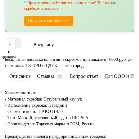
* Предложение действительно по заявке! Только для
скребков и шлангов.
Получить скидку 30%
В корзину
В
В
сравнение
закладки
Бесплатная доставка шлангов и скребков при заказе от 6000 руб. до
терминала ТК DPD и СДЕК вашего города
Описание
Отзывы
Вопрос-ответ
Для ООО и ИП
0
Характеристики:
- Материал скребка: Натуральный каучук
- Исполнение скребка: Передний
- Совместимость: HAKO В 430
- Тип: Мягкий, твердость 40 ед. по ШОРу А
- Производство: Торговая марка ACGM, Россия
Преимущества аналога перед оригинальным товаром: