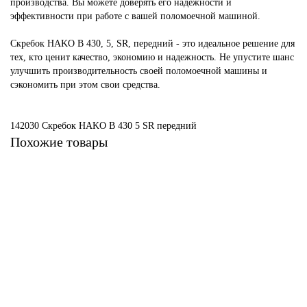
производства. Вы можете доверять его надежности и
эффективности при работе с вашей поломоечной машиной.
Скребок HAKO В 430, 5, SR, передний - это идеальное решение для
тех, кто ценит качество, экономию и надежность. Не упустите шанс
улучшить производительность своей поломоечной машины и
сэкономить при этом свои средства.
142030 Скребок HAKO В 430
5
SR
передний
Похожие товары
Не указано
90521329 Скребок для HAKO B 45/750R/115, 5, SR, задний
1939 ₽
В корзину