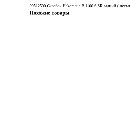
90512500 Скребок Hakomatic B 1100
6
SR
задний ( неста
Похожие товары
Не указано
90521329 Скребок для HAKO B 45/750R/115, 5, SR, зад
1939 ₽
В корзину