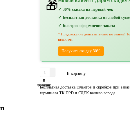
Новый клиент? Дарим скидку 
🎁
✓ 30% скидка на первый чек
✓ Бесплатная доставка от любой сум
✓ Быстрое оформление заказа
* Предложение действительно по заявке! То
шлангов.
Получить скидку 30%
В корзину
В
В
сравнение
закладки
Бесплатная доставка шлангов и скребков при заказе
терминала ТК DPD и СДЕК вашего города
ИП