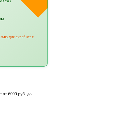
30%!
мы
лько для скребков и
 от 6000 руб. до