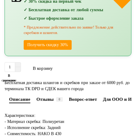
✓ 30% скидка на первый чек
✓ Бесплатная доставка от любой суммы
✓ Быстрое оформление заказа
* Предложение действительно по заявке! Только для
скребков и шлангов.
Получить скидку 30%
В корзину
В
В
сравнение
закладки
Бесплатная доставка шлангов и скребков при заказе от 6000 руб. до
терминала ТК DPD и СДЕК вашего города
Описание
Отзывы
Вопрос-ответ
Для ООО и ИП
0
Характеристики:
- Материал скребка: Полиуретан
- Исполнение скребка: Задний
- Совместимость: HAKO В 430