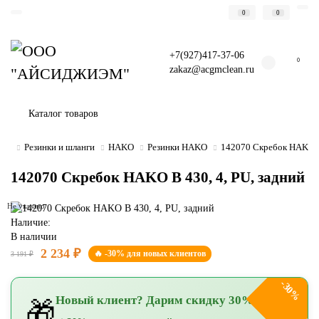
0
0
+7(927)417-37-06
0
zakaz@acgmclean.ru
Каталог товаров
Резинки и шланги
HAKO
Резинки HAKO
142070 Скребок HAKO В 
142070 Скребок HAKO В 430, 4, PU, задний
Не указано
Наличие:
В наличии
2 234 ₽
🔥 -30% для новых клиентов
3 191 ₽
-30%
Новый клиент? Дарим скидку 30%!
🎁