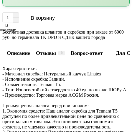
В корзину
В
В
равнение
закладки
Бесплатная доставка шлангов и скребков при заказе от 6000
руб. до терминала ТК DPD и СДЕК вашего города
Описание
Отзывы
Вопрос-ответ
Для О
0
Характеристики:
- Материал скребка: Натуральный каучук Linatex.
- Исполнение скребка: Задний.
- Совместимость: Tennant Т5.
- Тип: Износостойкий с твердостью 40 ед. по шкале ШОРу А.
- Производство: Торговая марка ACGM Россия.
Преимущества аналога перед оригиналом:
1. Экономия средств: Наш аналог скребка для Tennant Т5
доступен по более привлекательной цене по сравнению с
оригинальным товаром. Это позволяет вам сэкономить
средства, не ущемляя качество и производительность.