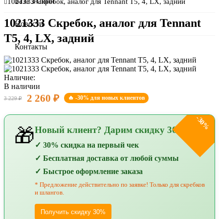
О компании
База знаний
1021333 Скребок, аналог для Tennant Т5, 4, LX, задний
1021333 Скребок, аналог для Tennant
Сертификаты
Новости
Т5, 4, LX, задний
Оплата и доставка
Контакты
Наличие:
В наличии
2 260 ₽
🔥 -30% для новых клиентов
3 229 ₽
-30%
Новый клиент? Дарим скидку 30%!
🎁
✓ 30% скидка на первый чек
✓ Бесплатная доставка от любой суммы
✓ Быстрое оформление заказа
* Предложение действительно по заявке! Только для скребков
и шлангов.
Получить скидку 30%