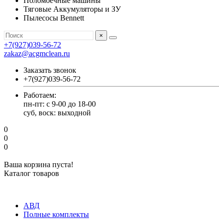
Поломоечные машины
Тяговые Аккумуляторы и ЗУ
Пылесосы Bennett
×
+7(927)039-56-72
zakaz@acgmclean.ru
Заказать звонок
+7(927)039-56-72
Работаем:
пн-пт: с 9-00 до 18-00
суб, воск: выходной
0
0
0
Ваша корзина пуста!
Каталог товаров
АВД
Полные комплекты