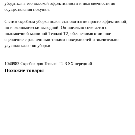
убедиться в его высокой эффективности и долговечности до
осуществления покупки.
С этим скребком уборка полов становится не просто эффективной,
но и экономически выгодной. Он идеально сочетается с
поломоечной машиной Tennant T2, обеспечивая отличное
сцепление с различными типами поверхностей и значительно
улучшая качество уборки.
1040983
Скребок для Tennant Т2
3
SX
передний
Похожие товары
1011456
1011456 Скребок для Tennant Т3, L2, 5, SR, задний
1981 ₽