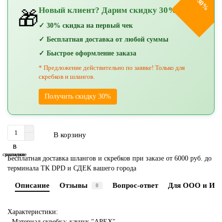
-30%
Новый клиент? Дарим скидку 30%!
🎁
✓ 30% скидка на первый чек
✓ Бесплатная доставка от любой суммы
✓ Быстрое оформление заказа
* Предложение действительно по заявке! Только для
скребков и шлангов.
Получить скидку 30%
В корзину
В
В
сравнение
закладки
Бесплатная доставка шлангов и скребков при заказе от 6000 руб. до
терминала ТК DPD и СДЕК вашего города
Описание
Отзывы
Вопрос-ответ
Для ООО и ИП
0
Характеристики:
- Материал скребка: каучук "APEX"