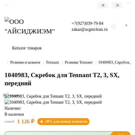
0
0
+7(927)039-79-84
0
zakaz@acgmclean.ru
Каталог товаров
Резинки и шланги
Tennant
Резинки Tennant
1040983, Скребок для
1040983, Скребок для Tennant Т2, 3, SX,
передний
Не указано
Наличие:
В наличии
1 126 ₽
🔥 -30% для новых клиентов
1 608 ₽