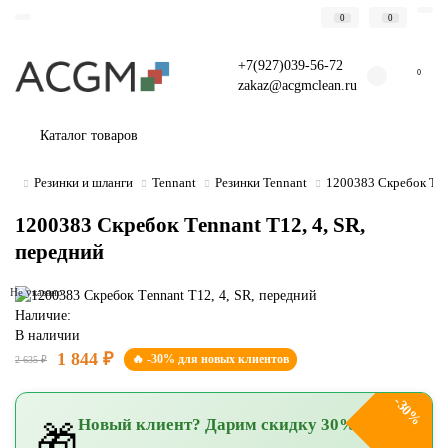
0
0
+7(927)039-56-72
0
zakaz@acgmclean.ru
Каталог товаров
Резинки и шланги
Tennant
Резинки Tennant
1200383 Скребок Тenn
1200383 Скребок Тennant T12, 4, SR,
передний
Не указано
Наличие:
В наличии
1 844 ₽
🔥 -30% для новых клиентов
2 635 ₽
-30%
Новый клиент? Дарим скидку 30%!
🎁