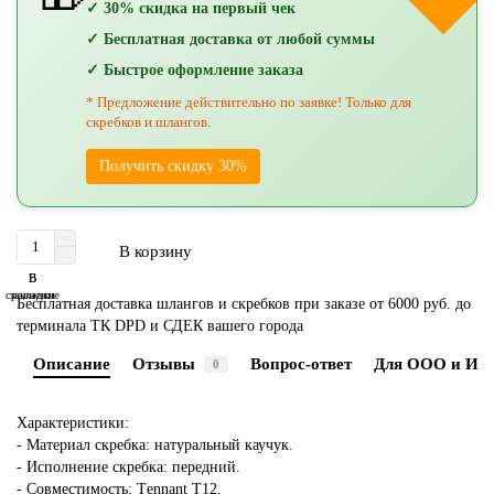
✓ 30% скидка на первый чек
✓ Бесплатная доставка от любой суммы
✓ Быстрое оформление заказа
* Предложение действительно по заявке! Только для
скребков и шлангов.
Получить скидку 30%
В корзину
В
В
сравнение
закладки
Бесплатная доставка шлангов и скребков при заказе от 6000 руб. до
терминала ТК DPD и СДЕК вашего города
Описание
Отзывы
Вопрос-ответ
Для ООО и ИП
0
Характеристики:
- Материал скребка: натуральный каучук.
- Исполнение скребка: передний.
- Совместимость: Тennant T12.