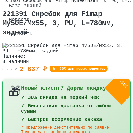
221391 Скребок для Fimap My50E/Мх55, 3, PU, L=78
О компании
База знаний
221391 Скребок для Fimap
Сертификаты
Новости
My50E/Мх55, 3, PU, L=780мм,
задний
Оплата и доставка
Контакты
Наличие:
В наличии
2 637 ₽
🔥 -30% для новых клиентов
3 767 ₽
-30%
Новый клиент? Дарим скидку 30%!
🎁
✓ 30% скидка на первый чек
✓ Бесплатная доставка от любой
суммы
✓ Быстрое оформление заказа
* Предложение действительно по заявке!
Только для скребков и шлангов.