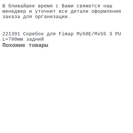
В ближайшее время с Вами свяжется наш
менеджер и уточнит все детали оформления
заказа для организации.
221391 Скребок для Fimap My50E/Мх55
3
PU
L=780мм
задний
Похожие товары
Не указано
219451 Комплект с передним и задним скребком
для Fimap My50B
3302 ₽
В корзину