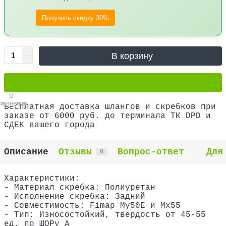
Получить скидку 30%
В корзину
В
В
равнение
закладки
Бесплатная доставка шлангов и скребков при
заказе от 6000 руб. до терминала ТК DPD и
СДЕК вашего города
Описание
Отзывы
Вопрос-ответ
Для
0
Характеристики:
- Материал скребка: Полиуретан
- Исполнение скребка: Задний
- Совместимость: Fimap My50E и Мх55
- Тип: Износостойкий, твердость от 45-55
ед. по ШОРу А