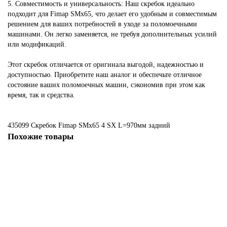
5. Совместимость и универсальность: Наш скребок идеально
подходит для Fimap SMx65, что делает его удобным и совместимым
решением для ваших потребностей в уходе за поломоечными
машинами. Он легко заменяется, не требуя дополнительных усилий
или модификаций.
Этот скребок отличается от оригинала выгодой, надежностью и
доступностью. Приобретите наш аналог и обеспечьте отличное
состояние ваших поломоечных машин, сэкономив при этом как
время, так и средства.
435099 Скребок Fimap SMx65
4
SX
L=970мм
задний
Похожие товары
Не указано
219451 Комплект с передним и задним скребком для Fimap My50B
3302 ₽