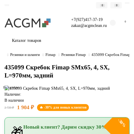
0
0
+7(927)417-37-19
0
zakaz@acgmclean.ru
Каталог товаров
Резинки и шланги
Fimap
Резинки Fimap
435099 Скребок Fimap S
435099 Скребок Fimap SMx65, 4, SX,
L=970мм, задний
Не указано
Наличие:
В наличии
1 904 ₽
🔥 -30% для новых клиентов
2 720 ₽
-30%
Новый клиент? Дарим скидку 30%!
🎁