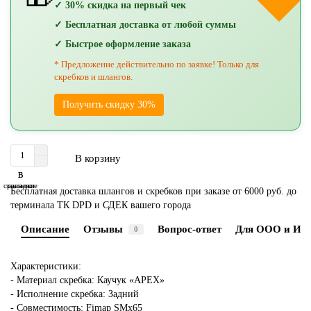
✓ 30% скидка на первый чек
✓ Бесплатная доставка от любой суммы
✓ Быстрое оформление заказа
* Предложение действительно по заявке! Только для
скребков и шлангов.
Получить скидку 30%
В корзину
В
В
сравнение
закладки
Бесплатная доставка шлангов и скребков при заказе от 6000 руб. до
терминала ТК DPD и СДЕК вашего города
Описание
Отзывы
Вопрос-ответ
Для ООО и ИП
0
Характеристики:
- Материал скребка: Каучук «APEX»
- Исполнение скребка: Задний
- Совместимость: Fimap SMx65