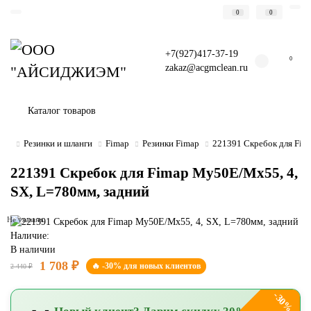
0
0
+7(927)417-37-19
0
zakaz@acgmclean.ru
Каталог товаров
Резинки и шланги
Fimap
Резинки Fimap
221391 Скребок для Fim
221391 Скребок для Fimap My50E/Мх55, 4,
SX, L=780мм, задний
Не указано
Наличие:
В наличии
1 708 ₽
🔥 -30% для новых клиентов
2 440 ₽
-30%