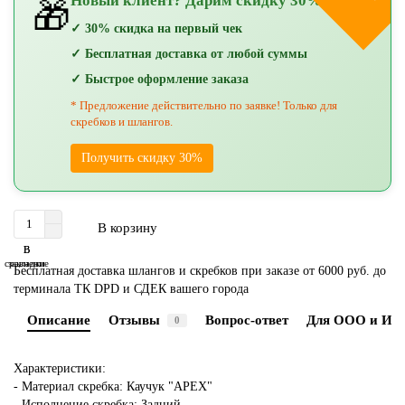
Новый клиент? Дарим скидку 30%!
🎁
✓ 30% скидка на первый чек
✓ Бесплатная доставка от любой суммы
✓ Быстрое оформление заказа
* Предложение действительно по заявке! Только для
скребков и шлангов.
Получить скидку 30%
В корзину
В
В
сравнение
закладки
Бесплатная доставка шлангов и скребков при заказе от 6000 руб. до
терминала ТК DPD и СДЕК вашего города
Описание
Отзывы
Вопрос-ответ
Для ООО и ИП
0
Характеристики:
- Материал скребка: Каучук "APEX"
- Исполнение скребка: Задний