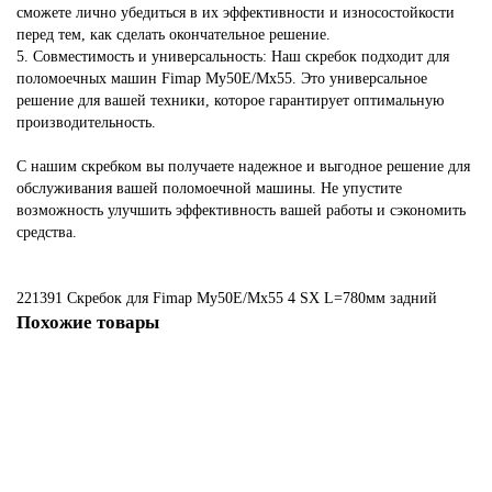
сможете лично убедиться в их эффективности и износостойкости
перед тем, как сделать окончательное решение.
5. Совместимость и универсальность: Наш скребок подходит для
поломоечных машин Fimap My50E/Мх55. Это универсальное
решение для вашей техники, которое гарантирует оптимальную
производительность.
С нашим скребком вы получаете надежное и выгодное решение для
обслуживания вашей поломоечной машины. Не упустите
возможность улучшить эффективность вашей работы и сэкономить
средства.
221391 Скребок для Fimap My50E/Мх55
4
SX
L=780мм
задний
Похожие товары
Не указано
219451 Комплект с передним и задним скребком для Fimap My50B