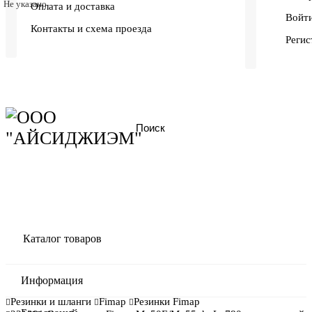
Не указано
Оплата и доставка
Войти
Контакты и схема проезда
Регис
Каталог товаров
Информация
Резинки и шланги
Fimap
Резинки Fimap