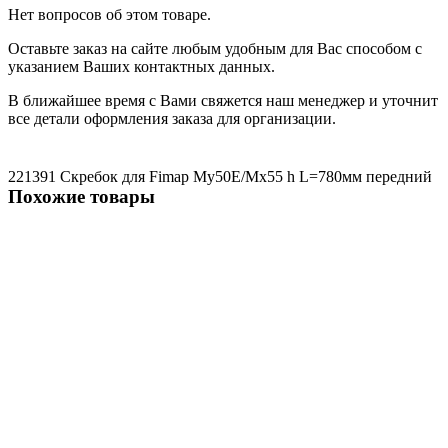
Нет вопросов об этом товаре.
Оставьте заказ на сайте любым удобным для Вас способом с
указанием Ваших контактных данных.
В ближайшее время с Вами свяжется наш менеджер и уточнит
все детали оформления заказа для организации.
221391 Скребок для Fimap My50E/Мх55
h
L=780мм
передний
Похожие товары
Не указано
219451 Комплект с передним и задним скребком для Fimap
My50B
3302 ₽
В корзину