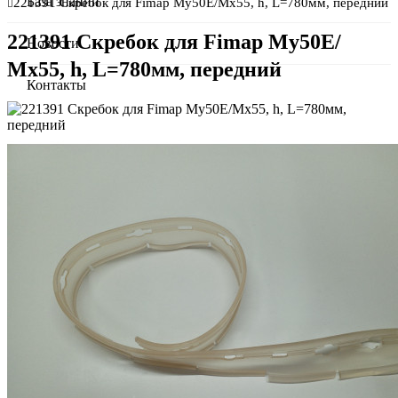
О компании
База знаний
221391 Скребок для Fimap My50E/Мх55, h, L=780мм, передний
221391 Скребок для Fimap My50E/
Сертификаты
Новости
Мх55, h, L=780мм, передний
Оплата и доставка
Контакты