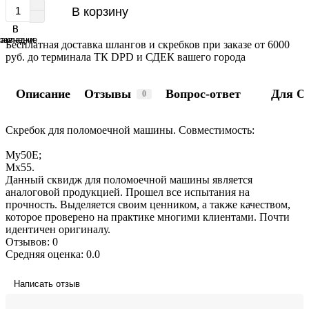
В корзину
В
В
равнение
закладки
Бесплатная доставка шлангов и скребков при заказе от 6000
руб. до терминала ТК DPD и СДЕК вашего города
Описание
Отзывы
Вопрос-ответ
Для О
0
Скребок для поломоечной машины. Совместимость:
My50E;
Мх55.
Данный сквидж для поломоечной машины является
аналоговой продукцией. Прошел все испытания на
прочность. Выделяется своим ценником, а также качеством,
которое проверено на практике многими клиентами. Почти
идентичен оригиналу.
Отзывов: 0
Средняя оценка: 0.0
Написать отзыв