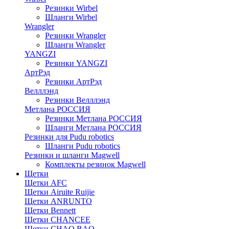
Резинки Wirbel
Шланги Wirbel
Wrangler
Резинки Wrangler
Шланги Wrangler
YANGZI
Резинки YANGZI
АртРэд
Резинки АртРэд
Велллэнд
Резинки Велллэнд
Метлана РОССИЯ
Резинки Метлана РОССИЯ
Шланги Метлана РОССИЯ
Резинки для Pudu robotics
Шланги Pudu robotics
Резинки и шланги Magwell
Комплекты резинок Magwell
Щетки
Щетки AFC
Щетки Airuite Ruijie
Щетки ANRUNTO
Щетки Bennett
Щетки CHANCEE
Щетки CHAO BAO