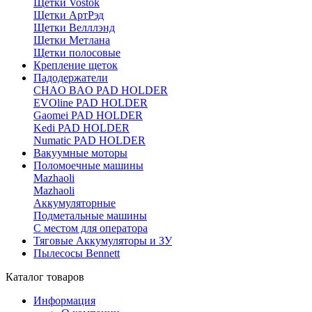
Щетки Vostok
Щетки АртРэд
Щетки Велллэнд
Щетки Метлана
Щетки полосовые
Крепление щеток
Падодержатели
CHAO BAO PAD HOLDER
EVOline PAD HOLDER
Gaomei PAD HOLDER
Kedi PAD HOLDER
Numatic PAD HOLDER
Вакуумные моторы
Поломоечные машины
Mazhaoli
Mazhaoli
Аккумуляторные
Подметальные машины
С местом для оператора
Тяговые Аккумуляторы и ЗУ
Пылесосы Bennett
Каталог товаров
Информация