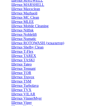
Щетки MAGWELL
Щетки MARSHELL
Щетки Maxxclean
Щетки Mazhaoli
Щетки MC Clean
Щетки MLEE
Щетки Mobile Cleaning
Щетки Nilfisk
Щетки Noblelift
Щетки Numatic
Щетки ROTOWASH (эскалатор)
Щетки Shelby Clean
Щетки T-Flex
Щетки TAREX
Щетки TASKI
Щетки Tateo
Щетки Tennant
Щетки TOR
Щетки Truvox
Щетки TSM
Щетки Turbolava
Щетки TVX
Щетки VILAR
Щетки VinnerMyer
Щетки Viper