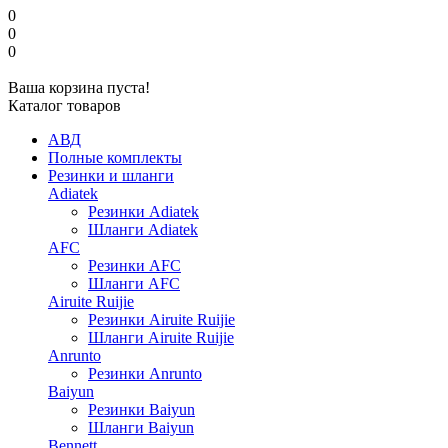
0
0
0
Ваша корзина пуста!
Каталог товаров
АВД
Полные комплекты
Резинки и шланги
Adiatek
Резинки Adiatek
Шланги Adiatek
AFC
Резинки AFC
Шланги AFC
Airuite Ruijie
Резинки Airuite Ruijie
Шланги Airuite Ruijie
Anrunto
Резинки Anrunto
Baiyun
Резинки Baiyun
Шланги Baiyun
Bennett