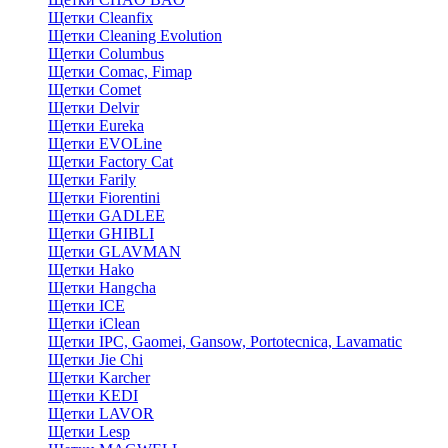
Щетки Cleanfix
Щетки Cleaning Evolution
Щетки Columbus
Щетки Comac, Fimap
Щетки Comet
Щетки Delvir
Щетки Eureka
Щетки EVOLine
Щетки Factory Cat
Щетки Farily
Щетки Fiorentini
Щетки GADLEE
Щетки GHIBLI
Щетки GLAVMAN
Щетки Hako
Щетки Hangcha
Щетки ICE
Щетки iClean
Щетки IPC, Gaomei, Gansow, Portotecnica, Lavamatic
Щетки Jie Chi
Щетки Karcher
Щетки KEDI
Щетки LAVOR
Щетки Lesp