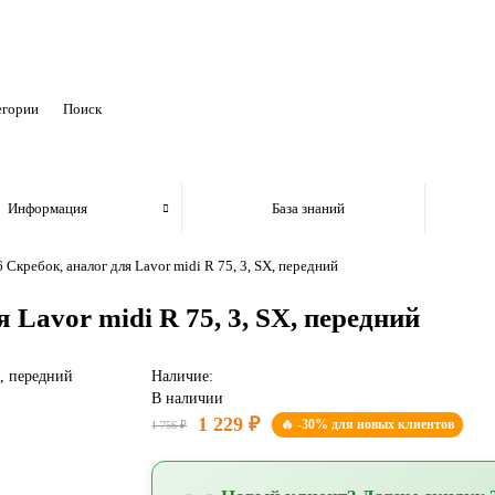
егории
Информация
База знаний
 Скребок, аналог для Lavor midi R 75, 3, SX, передний
 Lavor midi R 75, 3, SX, передний
Наличие:
В наличии
1 229 ₽
🔥 -30% для новых клиентов
1 756 ₽