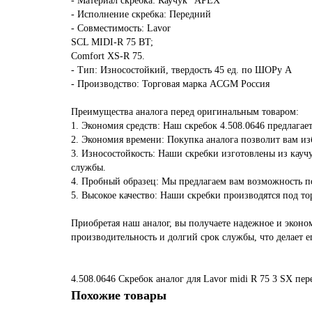
- Материал скребка: Каучук "APEX"
- Исполнение скребка: Передний
- Совместимость: Lavor
SCL MIDI-R 75 BT;
Comfort XS-R 75.
- Тип: Износостойкий, твердость 45 ед. по ШОРу А
- Производство: Торговая марка ACGM Россия
Преимущества аналога перед оригинальным товаром:
1. Экономия средств: Наш скребок 4.508.0646 предлагае
2. Экономия времени: Покупка аналога позволит вам из
3. Износостойкость: Наши скребки изготовлены из каучу
службы.
4. Пробный образец: Мы предлагаем вам возможность по
5. Высокое качество: Наши скребки производятся под то
Приобретая наш аналог, вы получаете надежное и экон
производительность и долгий срок службы, что делает
4.508.0646 Скребок
аналог для Lavor midi R 75
3
SX
пер
Похожие товары