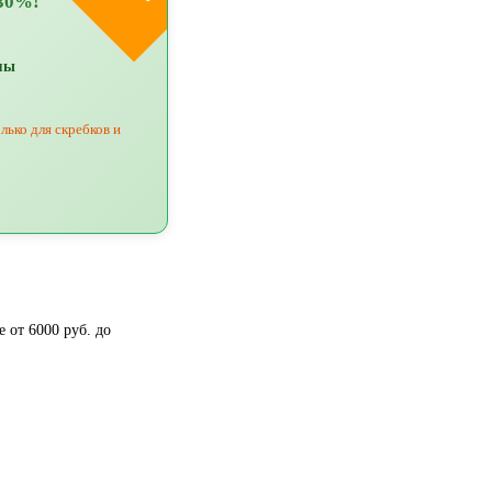
30%!
мы
лько для скребков и
 от 6000 руб. до