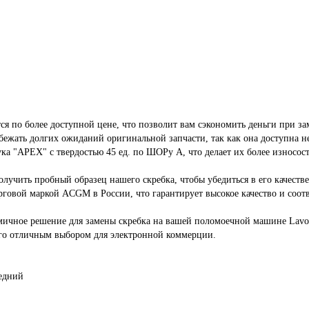
тся по более доступной цене, что позволит вам сэкономить деньги при за
бежать долгих ожиданий оригинальной запчасти, так как она доступна н
ка "APEX" с твердостью 45 ед. по ШОРу А, что делает их более износос
лучить пробный образец нашего скребка, чтобы убедиться в его качест
рговой маркой ACGM в России, что гарантирует высокое качество и соотв
омичное решение для замены скребка на вашей поломоечной машине Lavo
 его отличным выбором для электронной коммерции.
едний