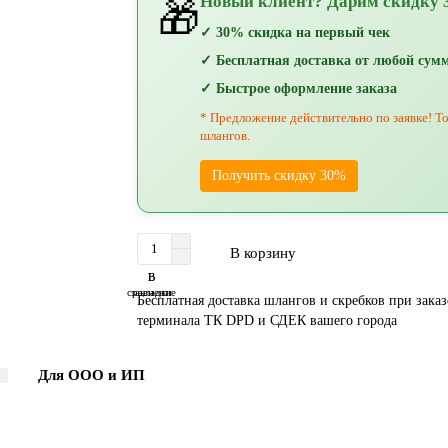
Новый клиент? Дарим скидку 
🎁
✓ 30% скидка на первый чек
✓ Бесплатная доставка от любой сум
✓ Быстрое оформление заказа
* Предложение действительно по заявке! То
шлангов.
Получить скидку 30%
В корзину
В
В
сравнение
закладки
Бесплатная доставка шлангов и скребков при заказе
терминала ТК DPD и СДЕК вашего города
Для ООО и ИП