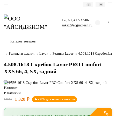
0
0
+7(927)417-37-06
0
zakaz@acgmclean.ru
Каталог товаров
Резинки и шланги
Lavor
Резинки Lavor
4.508.1618 Скребок Lavor
4.508.1618 Скребок Lavor PRO Comfort
XXS 66, 4, SX, задний
Не указано
Наличие:
В наличии
1 328 ₽
🔥 -30% для новых клиентов
1 897 ₽
-30%