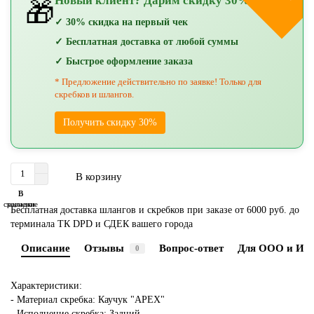
Новый клиент? Дарим скидку 30%!
🎁
✓ 30% скидка на первый чек
✓ Бесплатная доставка от любой суммы
✓ Быстрое оформление заказа
* Предложение действительно по заявке! Только для
скребков и шлангов.
Получить скидку 30%
В корзину
В
В
сравнение
закладки
Бесплатная доставка шлангов и скребков при заказе от 6000 руб. до
терминала ТК DPD и СДЕК вашего города
Описание
Отзывы
Вопрос-ответ
Для ООО и ИП
0
Характеристики:
- Материал скребка: Каучук "APEX"
- Исполнение скребка: Задний