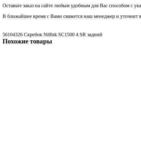
Оставьте заказ на сайте любым удобным для Вас способом с у
В ближайшее время с Вами свяжется наш менеджер и уточнит в
56104326 Скребок Nilfisk SC1500
4
SR
задний
Похожие товары
Не указано
Скребок, аналог для Nilfisk BR 1050, 5, LX, передний
4082 ₽
В корзину
Не указано