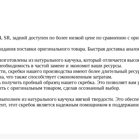
 4, SR, задний доступен по более низкой цене по сравнению с ор
жидания поставки оригинального товара. Быстрая доставка анал
 изготовлены из натурального каучука, который отличается высо
еобходимость в частой замене и экономит ваши ресурсы.
ти, скребки нашего производства имеют более длительный ресур
на, что также способствует сэкономленным затратам.
получить пробный образец нашего скребка. Это позволяет вам у
ить с оригинальным товаром, сделав осознанный выбор.
, выполнен из натурального каучука мягкой твердости. Это обес
ент, этот скребок является надежным помощником в поддержани