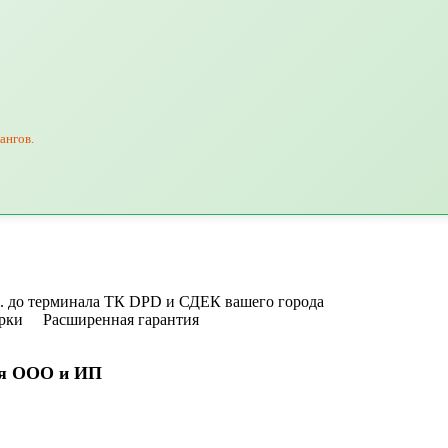
ангов.
уб. до терминала ТК DPD и СДЕК вашего города
рки
Расширенная гарантия
я ООО и ИП