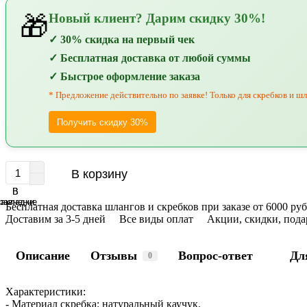
Новый клиент? Дарим скидку 30%!
🎁
✓ 30% скидка на первый чек
✓ Бесплатная доставка от любой суммы
✓ Быстрое оформление заказа
* Предложение действительно по заявке! Только для скребков и шл
Получить скидку 30%
В корзину
В
В
равнение
закладки
Бесплатная доставка шлангов и скребков при заказе от 6000 р
Доставим за 3-5 дней
Все виды оплат
Акции, скидки, пода
Описание
Отзывы
Вопрос-ответ
Дл
0
Характеристики:
- Материал скребка: натуральный каучук.