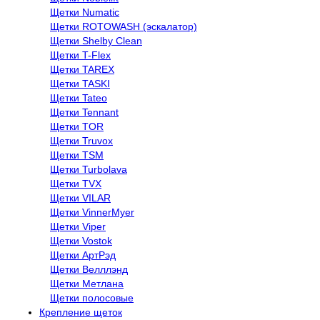
Щетки Numatic
Щетки ROTOWASH (эскалатор)
Щетки Shelby Clean
Щетки T-Flex
Щетки TAREX
Щетки TASKI
Щетки Tateo
Щетки Tennant
Щетки TOR
Щетки Truvox
Щетки TSM
Щетки Turbolava
Щетки TVX
Щетки VILAR
Щетки VinnerMyer
Щетки Viper
Щетки Vostok
Щетки АртРэд
Щетки Велллэнд
Щетки Метлана
Щетки полосовые
Крепление щеток