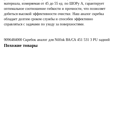
материала, измеряемая от 45 до 55 ед. по ШОРу А, гарантирует
оптимальное соотношение гибкости и прочности, что позволяет
добиться высокой эффективности очистки. Наш аналог скребка
обладает долгим сроком службы и способен эффективно
справляться с задачами по уходу за поверхностями.
9096484000 Скребок
аналог для Nilfisk ВА/СА 451
531
3
PU
задний
Похожие товары
Не указано
Скребок, аналог для Nilfisk BR 1050, 5, LX, передний
4082 ₽
В корзину