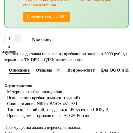
скребков и шлангов.
Получить скидку 30%
В корзину
В
В
сравнение
закладки
Бесплатная доставка шлангов и скребков при заказе от 6000 руб. до
терминала ТК DPD и СДЕК вашего города
Описание
Отзывы
Вопрос-ответ
Для ООО и ИП
0
Характеристики:
- Материал скребка: полиуретан.
- Исполнение скребка: комплект (задний).
- Совместимость: Nilfisk ВА/СА 451, 531.
- Тип: износостойкий, твердость от 45-55 ед. по ШОРу А.
- Производство: Торговая марка ACGM Россия.
Преимущества аналога перед оригиналом: