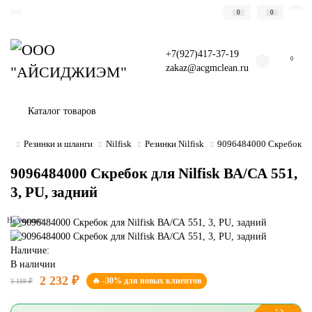
0
0
+7(927)417-37-19
0
zakaz@acgmclean.ru
Каталог товаров
Резинки и шланги
Nilfisk
Резинки Nilfisk
9096484000 Скребок для
9096484000 Скребок для Nilfisk ВА/СА 551,
3, PU, задний
Не указано
Наличие:
В наличии
2 232 ₽
🔥 -30% для новых клиентов
3 188 ₽