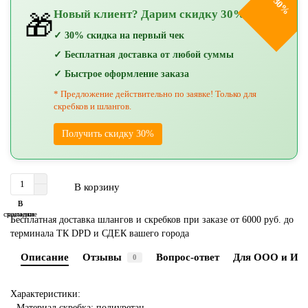
-30%
Новый клиент? Дарим скидку 30%!
🎁
✓ 30% скидка на первый чек
✓ Бесплатная доставка от любой суммы
✓ Быстрое оформление заказа
* Предложение действительно по заявке! Только для
скребков и шлангов.
Получить скидку 30%
В корзину
В
В
сравнение
закладки
Бесплатная доставка шлангов и скребков при заказе от 6000 руб. до
терминала ТК DPD и СДЕК вашего города
Описание
Отзывы
Вопрос-ответ
Для ООО и ИП
0
Характеристики:
- Материал скребка: полиуретан.