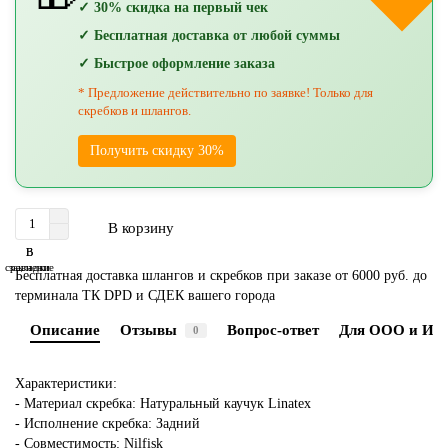
✓ 30% скидка на первый чек
✓ Бесплатная доставка от любой суммы
✓ Быстрое оформление заказа
* Предложение действительно по заявке! Только для
скребков и шлангов.
Получить скидку 30%
В корзину
В
В
сравнение
закладки
Бесплатная доставка шлангов и скребков при заказе от 6000 руб. до
терминала ТК DPD и СДЕК вашего города
Описание
Отзывы
Вопрос-ответ
Для ООО и ИП
0
Характеристики:
- Материал скребка: Натуральный каучук Linatex
- Исполнение скребка: Задний
- Совместимость: Nilfisk