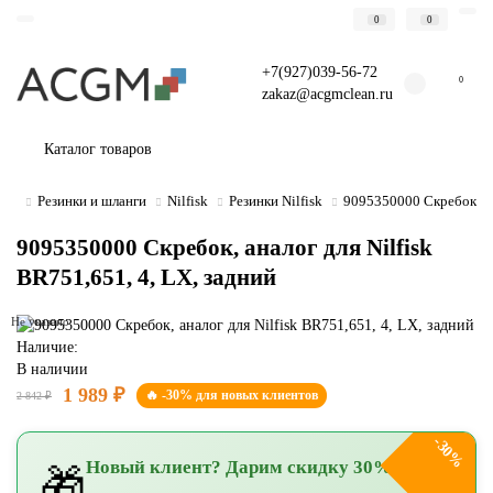
0
0
+7(927)039-56-72
0
zakaz@acgmclean.ru
Каталог товаров
Резинки и шланги
Nilfisk
Резинки Nilfisk
9095350000 Скребок, ан
9095350000 Скребок, аналог для Nilfisk
BR751,651, 4, LX, задний
Не указано
Наличие:
В наличии
1 989 ₽
🔥 -30% для новых клиентов
2 842 ₽
-30%
Новый клиент? Дарим скидку 30%!
🎁