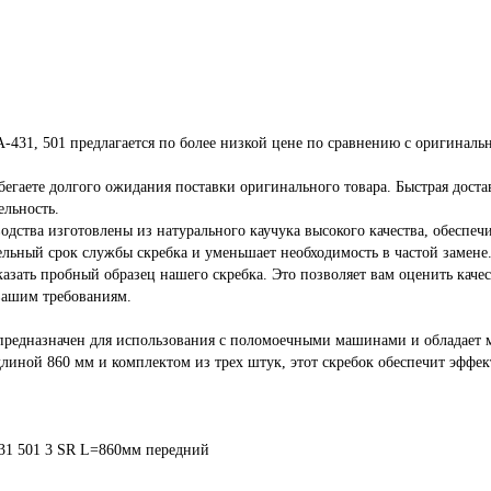
RA-431, 501 предлагается по более низкой цене по сравнению с оригиналь
бегаете долгого ожидания поставки оригинального товара. Быстрая доста
ельность.
одства изготовлены из натурального каучука высокого качества, обеспе
льный срок службы скребка и уменьшает необходимость в частой замене
азать пробный образец нашего скребка. Это позволяет вам оценить каче
 вашим требованиям.
 предназначен для использования с поломоечными машинами и обладает м
 длиной 860 мм и комплектом из трех штук, этот скребок обеспечит эфф
31
501
3
SR
L=860мм
передний