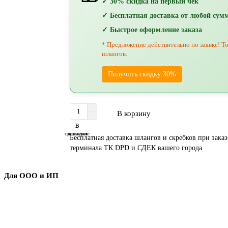
✓ 30% скидка на первый чек
✓ Бесплатная доставка от любой сум
✓ Быстрое оформление заказа
* Предложение действительно по заявке! То
шлангов.
Получить скидку 30%
В корзину
В
В
сравнение
закладки
Бесплатная доставка шлангов и скребков при заказе
терминала ТК DPD и СДЕК вашего города
Для ООО и ИП