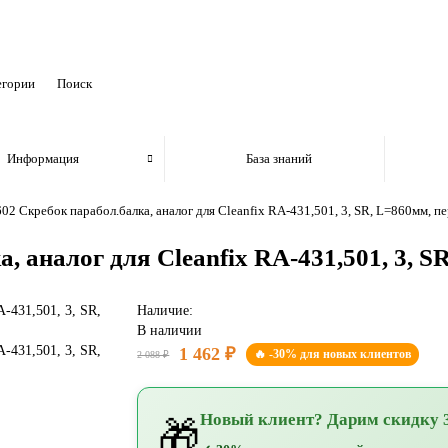
егории
Информация
База знаний
602 Скребок парабол.балка, аналог для Cleanfix RA-431,501, 3, SR, L=860мм, п
, аналог для Cleanfix RA-431,501, 3, S
Наличие:
В наличии
1 462 ₽
🔥 -30% для новых клиентов
2 088 ₽
Новый клиент? Дарим скидку 
🎁