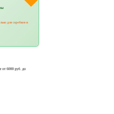
мы
лько для скребков и
 от 6000 руб. до