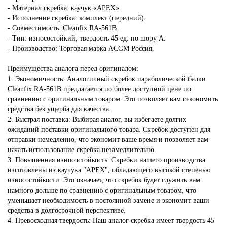
- Материал скребка: каучук «APEX».
- Исполнение скребка: комплект (передний).
- Совместимость: Cleanfix RA-561В.
- Тип: износостойкий, твердость 45 ед. по шору А.
- Производство: Торговая марка ACGM Россия.
Преимущества аналога перед оригиналом:
1. Экономичность: Аналогичный скребок параболической балки
Cleanfix RA-561В предлагается по более доступной цене по
сравнению с оригинальным товаром. Это позволяет вам сэкономить
средства без ущерба для качества.
2. Быстрая поставка: Выбирая аналог, вы избегаете долгих
ожиданий поставки оригинального товара. Скребок доступен для
отправки немедленно, что экономит ваше время и позволяет вам
начать использование скребка незамедлительно.
3. Повышенная износостойкость: Скребки нашего производства
изготовлены из каучука "APEX", обладающего высокой степенью
износостойкости. Это означает, что скребок будет служить вам
намного дольше по сравнению с оригинальным товаром, что
уменьшает необходимость в постоянной замене и экономит ваши
средства в долгосрочной перспективе.
4. Превосходная твердость: Наш аналог скребка имеет твердость 45