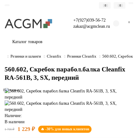
0
0
+7(927)039-56-72
0
zakaz@acgmclean.ru
Каталог товаров
Резинки и шланги
Cleanfix
Резинки Cleanfix
560.602, Скребок па
560.602, Скребок парабол.балка Cleanfix
RA-561В, 3, SX, передний
Не указано
Наличие:
В наличии
1 229 ₽
🔥 -30% для новых клиентов
1 756 ₽