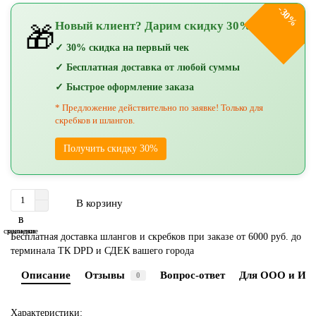
-30%
Новый клиент? Дарим скидку 30%!
🎁
✓ 30% скидка на первый чек
✓ Бесплатная доставка от любой суммы
✓ Быстрое оформление заказа
* Предложение действительно по заявке! Только для
скребков и шлангов.
Получить скидку 30%
В корзину
В
В
сравнение
закладки
Бесплатная доставка шлангов и скребков при заказе от 6000 руб. до
терминала ТК DPD и СДЕК вашего города
Описание
Отзывы
Вопрос-ответ
Для ООО и ИП
0
Характеристики: