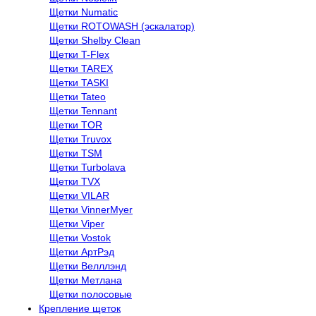
Щетки Numatic
Щетки ROTOWASH (эскалатор)
Щетки Shelby Clean
Щетки T-Flex
Щетки TAREX
Щетки TASKI
Щетки Tateo
Щетки Tennant
Щетки TOR
Щетки Truvox
Щетки TSM
Щетки Turbolava
Щетки TVX
Щетки VILAR
Щетки VinnerMyer
Щетки Viper
Щетки Vostok
Щетки АртРэд
Щетки Велллэнд
Щетки Метлана
Щетки полосовые
Крепление щеток