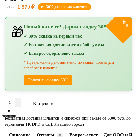
1 570 ₽
🔥 -30% для новых клиентов
2 243 ₽
-30%
Новый клиент? Дарим скидку 30%!
🎁
✓ 30% скидка на первый чек
✓ Бесплатная доставка от любой суммы
✓ Быстрое оформление заказа
* Предложение действительно по заявке! Только для
скребков и шлангов.
Получить скидку 30%
В корзину
В
В
сравнение
закладки
Бесплатная доставка шлангов и скребков при заказе от 6000 руб. до
терминала ТК DPD и СДЕК вашего города
Описание
Отзывы
Вопрос-ответ
Для ООО и ИП
0