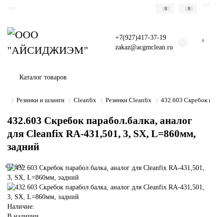
0
0
+7(927)417-37-19
0
zakaz@acgmclean.ru
Каталог товаров
Резинки и шланги
Cleanfix
Резинки Cleanfix
432.603 Скребок пар
432.603 Скребок парабол.балка, аналог
для Cleanfix RA-431,501, 3, SX, L=860мм,
задний
432.603
Наличие:
В наличии